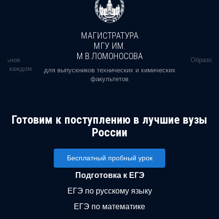
МАГИСТРАТУРА
МГУ ИМ.
М.В.ЛОМОНОСОВА
альное
Образова
ь в каждом
для выпускников технических и химических
факультетов
Готовим к поступлению в лучшие вузы
России
Бесплатный пробный урок
Подготовка к ЕГЭ
ЕГЭ по русскому языку
ЕГЭ по математике