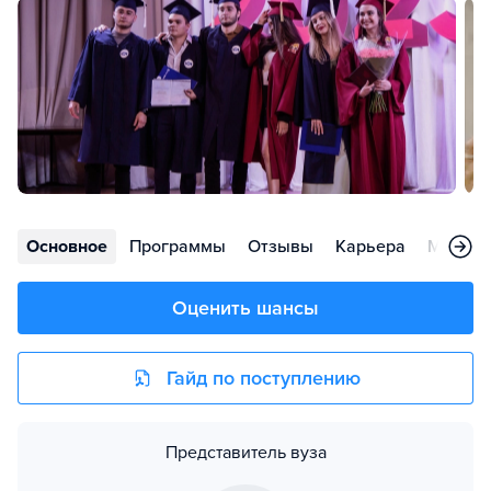
Основное
Программы
Отзывы
Карьера
Меропр
Оценить шансы
Гайд по поступлению
Представитель вуза