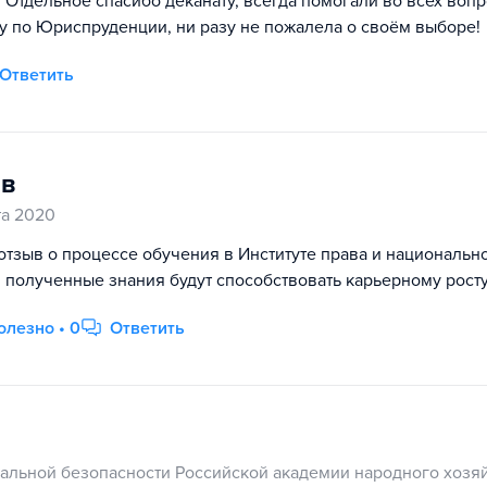
 Отдельное спасибо деканату, всегда помогали во всех вопр
ру по Юриспруденции, ни разу не пожалела о своём выборе!
Ответить
в
та 2020
отзыв о процессе обучения в Институте права и национальн
 полученные знания будут способствовать карьерному росту
олезно • 0
Ответить
нальной безопасности Российской академии народного хозяй