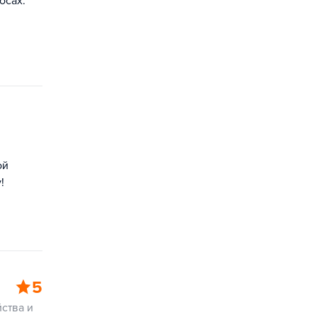
осах.
ой
!
5
ства и