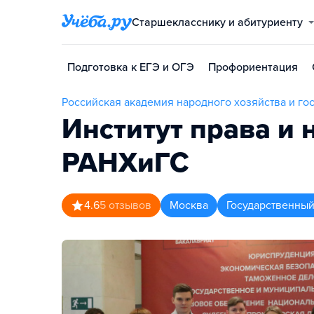
Старшекласснику и абитуриенту
Подготовка к ЕГЭ и ОГЭ
Профориентация
Российская академия народного хозяйства и г
Институт права и
РАНХиГС
4.6
5
отзывов
Москва
Государственный