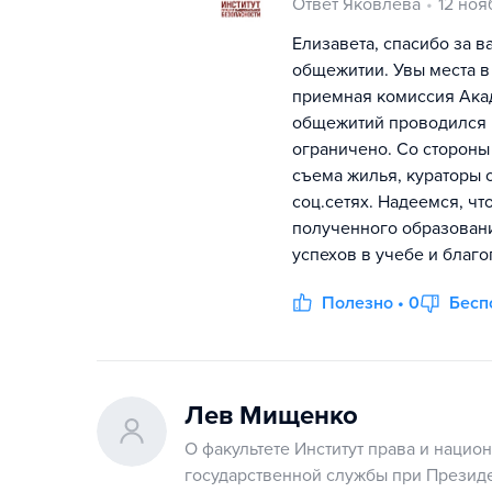
Ответ Яковлева
12 ноя
Елизавета, спасибо за в
общежитии. Увы места в
приемная комиссия Акад
общежитий проводился 
ограничено. Со стороны
съема жилья, кураторы 
соц.сетях. Надеемся, ч
полученного образовани
успехов в учебе и благо
Полезно • 0
Бесп
Лев Мищенко
О факультете Институт права и нацио
государственной службы при Презид