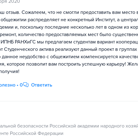
бря 2020
аш отзыв. Сожалеем, что не смогли предоставить вам место 
 общежитии распределяет не конкретный Институт, а центра
емии и, поскольку последние несколько лет в одном из ко
ремонт, количество предоставляемых мест было существен
 ИПНБ РАНХиГС мы предлагаем студентам вариант кооперац
от Студенческого актива реализуют данный проект в группа
то данное неудобство с общежитием компенсируется качеств
я, которое позволит вам построить успешную карьеру! Жел
получия!
олезно • 0
Ответить
нальной безопасности Российской академии народного хозяй
енте Российской Федерации