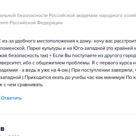
нальной безопасности Российской академии народного хозяй
енте Российской Федерации
С из-за удобного местоположения к дому- хочу вас расстроит
оломенской, Парке культуры и на Юго-западной (по крайней 
я безопасность так) + Если Вы поступаете из другого город
иверситет, ибо с общежитием проблемы. Я с первого курса н
адемии - а ведь я уже на 4-ом.( При поступлении заверяли, 
-западной ) Приходится ехать до учебы час как минимум По 
не с чем сравнивать
Ответить
в