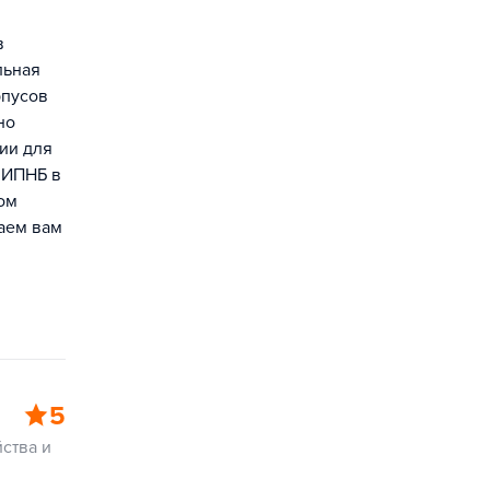
в
льная
рпусов
но
ии для
х ИПНБ в
ом
аем вам
5
ства и