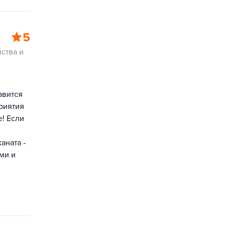
5
ства и
авится
приятия
е! Если
аната -
ми и