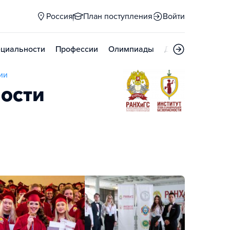
Россия
План поступления
Войти
циальности
Профессии
Олимпиады
Дни открытых д
ии
ности