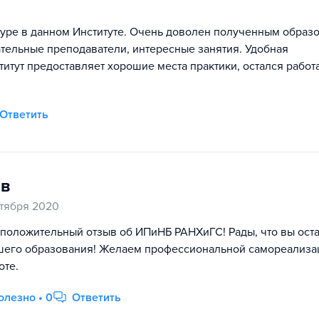
атуре в данном Институте. Очень доволен полученным образ
ательные преподаватели, интересные занятия. Удобная
титут предоставляет хорошие места практики, остался работ
Ответить
в
тября 2020
а положительный отзыв об ИПиНБ РАНХиГС! Рады, что вы ост
шего образования! Желаем профессиональной самореализа
оте.
олезно • 0
Ответить