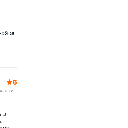
учебная
5
ства и
не!
.