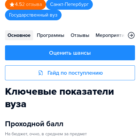
4.5
2
отзыва
Санкт-Петербург
Государственный вуз
Основное
Программы
Отзывы
Мероприятия
Ко
Оценить шансы
Гайд по поступлению
Ключевые показатели
вуза
Проходной балл
На бюджет, очно, в среднем за предмет